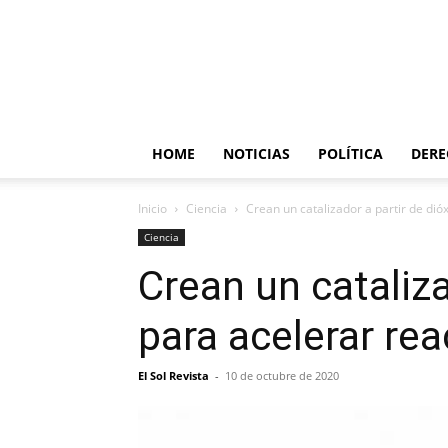
HOME
NOTICIAS
POLÍTICA
DER
Inicio
Ciencia
Crean un catalizador a partir de dió
Ciencia
Crean un cataliza
para acelerar re
El Sol Revista
-
10 de octubre de 2020