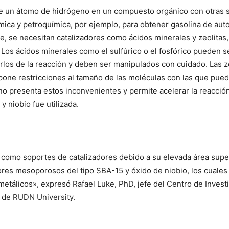
de un átomo de hidrógeno en un compuesto orgánico con otras su
ímica y petroquímica, por ejemplo, para obtener gasolina de auto
nte, se necesitan catalizadores como ácidos minerales y zeolitas
Los ácidos minerales como el sulfúrico o el fosfórico pueden s
arlos de la reacción y deben ser manipulados con cuidado. Las 
mpone restricciones al tamaño de las moléculas con las que pue
 no presenta estos inconvenientes y permite acelerar la reacción
y niobio fue utilizada.
 como soportes de catalizadores debido a su elevada área super
dores mesoporosos del tipo SBA-15 y óxido de niobio, los cual
tálicos», expresó Rafael Luke, PhD, jefe del Centro de Invest
 de RUDN University.