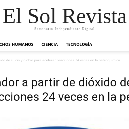
El Sol Revista
Semanario Independiente Digital
ECHOS HUMANOS
CIENCIA
TECNOLOGÍA
xido de silicio y niobio para acelerar reacciones 24 veces en la petroquímica
dor a partir de dióxido de
acciones 24 veces en la 