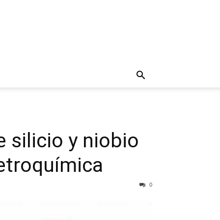
 silicio y niobio
petroquímica
0