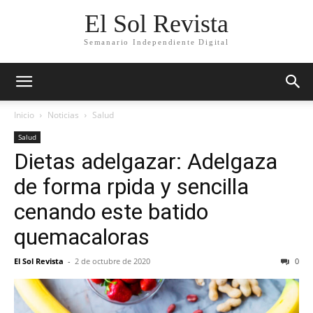
El Sol Revista
Semanario Independiente Digital
Inicio
Noticias
Salud
Salud
Dietas adelgazar: Adelgaza
de forma rpida y sencilla
cenando este batido
quemacaloras
El Sol Revista
-
2 de octubre de 2020
0