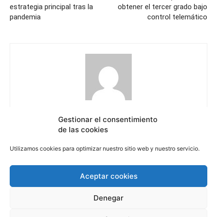
estrategia principal tras la
obtener el tercer grado bajo
pandemia
control telemático
El Sol Revista
Gestionar el consentimiento
https://elsolrevista.com
de las cookies
Utilizamos cookies para optimizar nuestro sitio web y nuestro servicio.
Aceptar cookies
Derechos Humanos
Internacional
Cultura
Ciencia
Denegar
Quienes somos
Contacto
Política de privacidad
Política de cookie (UE)