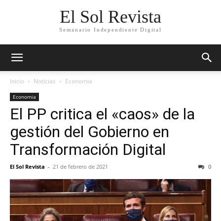
El Sol Revista
Semanario Independiente Digital
Inicio
Noticias
Economia
Economia
El PP critica el «caos» de la
gestión del Gobierno en
Transformación Digital
El Sol Revista
-
21 de febrero de 2021
0