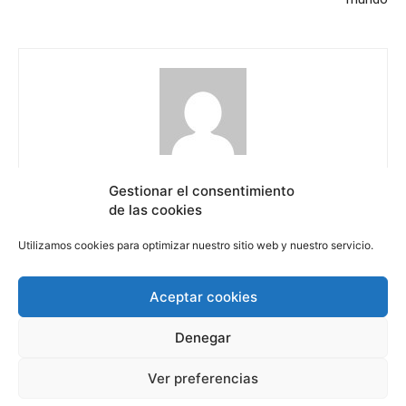
El Sol Revista
Gestionar el consentimiento
https://elsolrevista.com
de las cookies
Utilizamos cookies para optimizar nuestro sitio web y nuestro servicio.
Aceptar cookies
Derechos Humanos
Internacional
Cultura
Ciencia
Denegar
Quienes somos
Contacto
Política de privacidad
Política de cookie (UE)
Ver preferencias
© Newspaper WordPress Theme by TagDiv