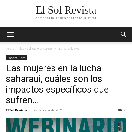
El Sol Revista
Semanario Independiente Digital
Inicio
Derechos Humanos
Sahara Libre
Sahara Libre
Las mujeres en la lucha
saharaui, cuáles son los
impactos específicos que
sufren…
El Sol Revista
-
3 de febrero de 2021
0