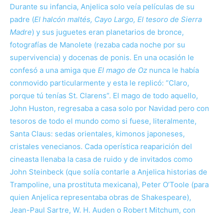
Durante su infancia, Anjelica solo veía películas de su
padre (
El halcón maltés, Cayo Largo, El tesoro de Sierra
Madre
) y sus juguetes eran planetarios de bronce,
fotografías de Manolete (rezaba cada noche por su
supervivencia) y docenas de ponis. En una ocasión le
confesó a una amiga que
El mago de Oz
nunca le había
conmovido particularmente y esta le replicó: “Claro,
porque tú tenías St. Clarens”. El mago de todo aquello,
John Huston, regresaba a casa solo por Navidad pero con
tesoros de todo el mundo como si fuese, literalmente,
Santa Claus: sedas orientales, kimonos japoneses,
cristales venecianos. Cada operística reaparición del
cineasta llenaba la casa de ruido y de invitados como
John Steinbeck (que solía contarle a Anjelica historias de
Trampoline, una prostituta mexicana), Peter O’Toole (para
quien Anjelica representaba obras de Shakespeare),
Jean-Paul Sartre, W. H. Auden o Robert Mitchum, con