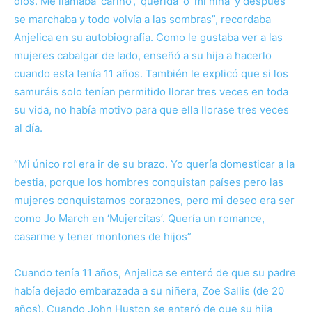
dios. Me llamaba ‘cariño’, ‘querida’ o ‘mi niña’ y después
se marchaba y todo volvía a las sombras”, recordaba
Anjelica en su autobiografía. Como le gustaba ver a las
mujeres cabalgar de lado, enseñó a su hija a hacerlo
cuando esta tenía 11 años. También le explicó que si los
samuráis solo tenían permitido llorar tres veces en toda
su vida, no había motivo para que ella llorase tres veces
al día.
“Mi único rol era ir de su brazo. Yo quería domesticar a la
bestia, porque los hombres conquistan países pero las
mujeres conquistamos corazones, pero mi deseo era ser
como Jo March en ‘Mujercitas’. Quería un romance,
casarme y tener montones de hijos”
Cuando tenía 11 años, Anjelica se enteró de que su padre
había dejado embarazada a su niñera, Zoe Sallis (de 20
años). Cuando John Huston se enteró de que su hija