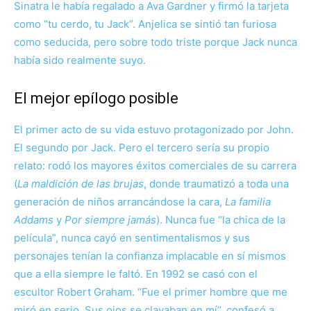
Sinatra le había regalado a Ava Gardner y firmó la tarjeta
como “tu cerdo, tu Jack”. Anjelica se sintió tan furiosa
como seducida, pero sobre todo triste porque Jack nunca
había sido realmente suyo.
El mejor epílogo posible
El primer acto de su vida estuvo protagonizado por John.
El segundo por Jack. Pero el tercero sería su propio
relato: rodó los mayores éxitos comerciales de su carrera
(
La maldición de las brujas
, donde traumatizó a toda una
generación de niños arrancándose la cara,
La familia
Addams
y
Por siempre jamás
). Nunca fue “la chica de la
película”, nunca cayó en sentimentalismos y sus
personajes tenían la confianza implacable en sí mismos
que a ella siempre le faltó. En 1992 se casó con el
escultor Robert Graham. “Fue el primer hombre que me
miró en serio. Sus ojos se clavaban en mí”,
confesó a