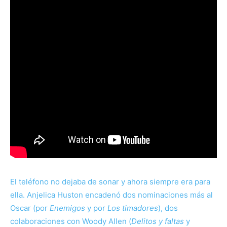
El teléfono no dejaba de sonar y ahora siempre era para
ella. Anjelica Huston encadenó dos nominaciones más al
Oscar (por
Enemigos
y por
Los timadores
), dos
colaboraciones con Woody Allen (
Delitos y faltas
y