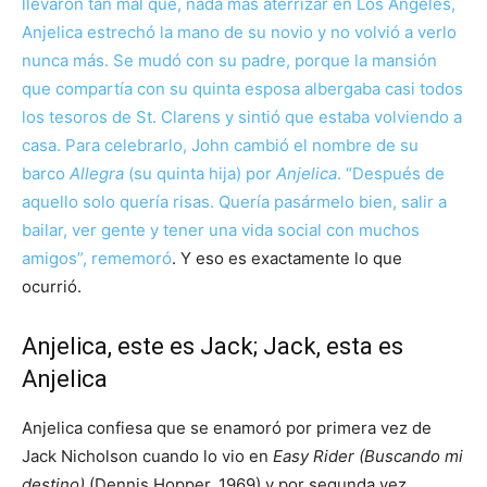
llevaron tan mal que, nada más aterrizar en Los Ángeles,
Anjelica estrechó la mano de su novio y no volvió a verlo
nunca más. Se mudó con su padre, porque la mansión
que compartía con su quinta esposa albergaba casi todos
los tesoros de St. Clarens y sintió que estaba volviendo a
casa. Para celebrarlo, John cambió el nombre de su
barco
Allegra
(su quinta hija) por
Anjelica
. “Después de
aquello solo quería risas. Quería pasármelo bien, salir a
bailar, ver gente y tener una vida social con muchos
amigos”,
rememoró
. Y eso es exactamente lo que
ocurrió.
Anjelica, este es Jack; Jack, esta es
Anjelica
Anjelica confiesa que se enamoró por primera vez de
Jack Nicholson cuando lo vio en
Easy Rider (Buscando mi
destino)
(Dennis Hopper, 1969) y por segunda vez