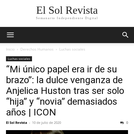
El Sol Revista
Semanario Independiente Digital
Inicio
Derechos Humanos
Luchas sociales
Luchas sociales
“Mi único papel era ir de su
brazo”: la dulce venganza de
Anjelica Huston tras ser solo
“hija” y “novia” demasiados
años | ICON
El Sol Revista
-
10 de julio de 2020
0