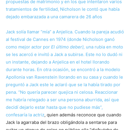
propuestas de matrimonio y en los que intentaron varios
tratamientos de fertilidad, Nicholson le contó que había
dejado embarazada a una camarera de 26 años
Jack solía llamar “mía” a Anjelica. Cuando la pareja acudió
al festival de Cannes en 1974 (donde Nicholson ganó
como mejor actor por
El último deber),
una rubia en moto
se les acercó e invitó a Jack a subirse. Este no lo dudó ni
un instante, dejando a Anjelica en el hotel llorando
durante horas. En otra ocasión, se encontró a la modelo
Apollonia van Ravenstein llorando en su casa y cuando le
preguntó a Jack este le aclaró que se la había tirado por
pena. “No quería parecer quejica ni celosa. Reaccionar
me habría relegado a ser una persona aburrida, así que
decidí dejarlo estar hasta que no pudiese más”,
confesaría la actriz
, quien además reconoce que cuando
Jack la agarraba del brazo obligándola a sentarse para
evitar un ataque de celos en público ella “disfrutaba de