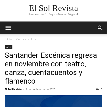
El Sol Revista
Semanario Independiente Digital
Inicio
Cultura
Arte
Arte
Santander Escénica regresa
en noviembre con teatro,
danza, cuentacuentos y
flamenco
El Sol Revista
-
2 de noviembre de 2020
0