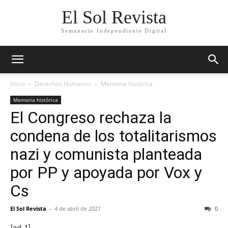
El Sol Revista
Semanario Independiente Digital
Inicio
Derechos Humanos
Memoria histórica
Memoria histórica
El Congreso rechaza la
condena de los totalitarismos
nazi y comunista planteada
por PP y apoyada por Vox y
Cs
El Sol Revista
-
4 de abril de 2021
0
[ad_1]